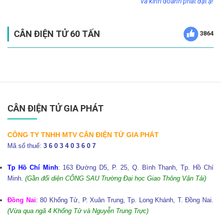
và kinh doanh phát đạt ạ!
CÂN ĐIỆN TỬ 60 TẤN
3864
CÂN ĐIỆN TỬ GIA PHÁT
CÔNG TY TNHH MTV CÂN ĐIỆN TỬ GIA PHÁT
Mã số thuế:
3 6 0 3 4 0 3 6 0 7
Tp Hồ Chí Minh
: 163 Đường D5, P. 25, Q. Bình Thạnh, Tp. Hồ Chí
Minh.
(Gần đối diện CỔNG SAU Trường Đại học Giao Thông Vận Tải)
Đồng Nai
: 80 Khổng Tử, P. Xuân Trung, Tp. Long Khánh, T. Đồng Nai.
(Vừa qua ngã 4 Khổng Tử và Nguyễn Trung Trực)