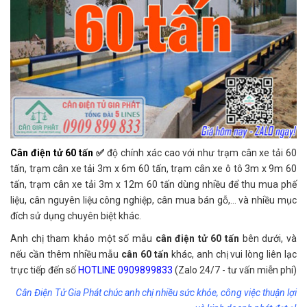
Cân điện tử 60 tấn ✅
độ chính xác cao với như trạm cân xe tải 60
tấn, trạm cân xe tải 3m x 6m 60 tấn, trạm cân xe ô tô 3m x 9m 60
tấn, trạm cân xe tải 3m x 12m 60 tấn dùng nhiều để thu mua phế
liệu, cân nguyên liệu công nghiệp, cân mua bán gỗ,... và nhiều mục
đích sử dụng chuyên biệt khác.
Anh chị tham khảo một số mẫu
cân điện tử 60 tấn
bên dưới, và
nếu cần thêm nhiều mẫu
cân 60 tấn
khác, anh chị vui lòng liên lạc
trực tiếp đến số
HOTLINE 0909899833
(Zalo 24/7 - tư vấn miễn phí)
Cân Điện Tử Gia Phát chúc anh chị nhiều sức khỏe, công việc thuận lợi