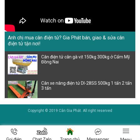
Anh chị mua cân điện tử? Gia Phát bán, giao & sửa cân
điện tử tận nơi!
Cân điện tử cân gà vịt 150kg 300kg ở Cẩm Mỹ
Đồng Nai
Cân xe nâng điện tử DI-28SS 500kg 1 tấn 2 tấn
3 tấn
Cân điện tử 60kg 100kg 150kg 200kg 300kg
Copyright © 2019 Cân Gia Phát. All right reserved
500kg cân gà vịt heo, cân gà thực tế ở trại gà
Đồng Nai
CÂN TÔM Ở MIỀN TÂY, cân điện tử cân tôm ở
Gọi điện
Chat Zalo
Trang chủ
Messenger
Menu