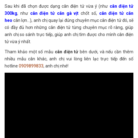
Sau khi đã chọn được dạng cân điện tử vừa ý (như
cân điện tử
300kg
, như
cân điện tử cân gà vịt
chốt số,
cân điện tử cân
heo
cân lợn...), anh chị quay lại đúng chuyên mục cân điện tử đó, sẽ
có đầy đủ hơn những cân điện tử từng chuyên mục rõ ràng, giúp
anh chị so sánh trực tiếp, giúp anh chị tìm được cho mình cân điện
tử vừa ý nhất.
Tham khảo một số mẫu
cân điện tử
bên dưới, và nếu cần thêm
nhiều mẫu cân khác, anh chị vui lòng liên lạc trực tiếp đến số
hotline
0909899833
, anh chị nhé!