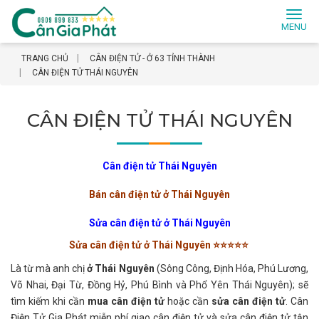
Toggl
naviga
TRANG CHỦ
CÂN ĐIỆN TỬ - Ở 63 TỈNH THÀNH
CÂN ĐIỆN TỬ THÁI NGUYÊN
CÂN ĐIỆN TỬ THÁI NGUYÊN
Cân điện tử Thái Nguyên
Bán cân điện tử ở Thái Nguyên
Sửa cân điện tử ở Thái Nguyên
Sửa cân điện tử ở Thái Nguyên
⭐️
⭐️
⭐️
⭐️
⭐️
Là từ mà anh chị
ở Thái Nguyên
(Sông Công, Định Hóa, Phú Lương,
Võ Nhai, Đại Từ, Đồng Hỷ, Phú Bình và Phổ Yên Thái Nguyên); sẽ
tìm kiếm khi cần
mua cân điện tử
hoặc cần
sửa cân điện tử
. Cân
Điện Tử Gia Phát miễn phí giao cân điện tử và sửa cân điện tử tận