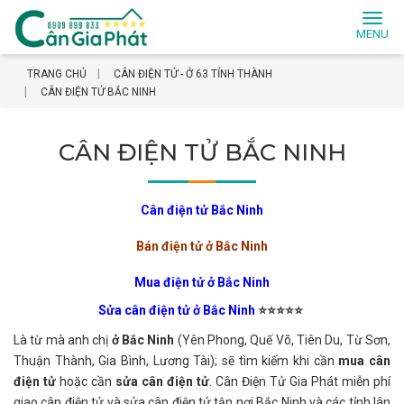
Toggl
naviga
TRANG CHỦ
CÂN ĐIỆN TỬ - Ở 63 TỈNH THÀNH
CÂN ĐIỆN TỬ BẮC NINH
CÂN ĐIỆN TỬ BẮC NINH
Cân điện tử Bắc Ninh
Bán điện tử ở Bắc Ninh
Mua điện tử ở Bắc Ninh
Sửa cân điện tử ở Bắc Ninh
⭐️
⭐️
⭐️
⭐️
⭐️
Là từ mà anh chị
ở Bắc Ninh
(Yên Phong, Quế Võ, Tiên Du, Từ Sơn,
Thuận Thành, Gia Bình, Lương Tài); sẽ tìm kiếm khi cần
mua cân
điện tử
hoặc cần
sửa cân điện tử
. Cân Điện Tử Gia Phát miễn phí
giao cân điện tử và sửa cân điện tử tận nơi Bắc Ninh và các tỉnh lân