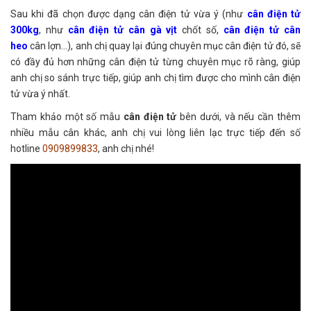
Sau khi đã chọn được dạng cân điện tử vừa ý (như
cân điện tử
300kg
, như
cân điện tử cân gà vịt
chốt số,
cân điện tử cân
heo
cân lợn...), anh chị quay lại đúng chuyên mục cân điện tử đó, sẽ
có đầy đủ hơn những cân điện tử từng chuyên mục rõ ràng, giúp
anh chị so sánh trực tiếp, giúp anh chị tìm được cho mình cân điện
tử vừa ý nhất.
Tham khảo một số mẫu
cân điện tử
bên dưới, và nếu cần thêm
nhiều mẫu cân khác, anh chị vui lòng liên lạc trực tiếp đến số
hotline
0909899833
, anh chị nhé!