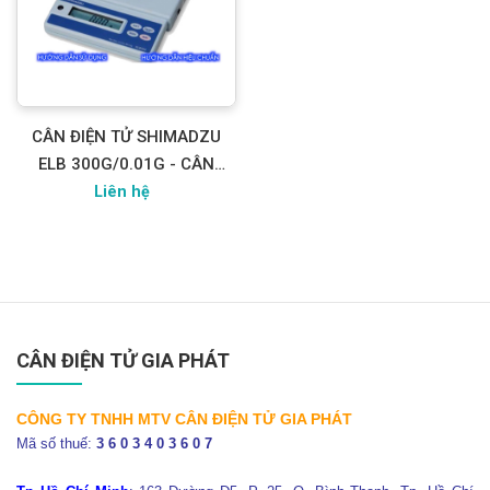
CÂN ĐIỆN TỬ SHIMADZU
ELB 300G/0.01G - CÂN
MỦ CAO SU - CÂN VẢI &
Liên hệ
GIẤY
CÂN ĐIỆN TỬ GIA PHÁT
CÔNG TY TNHH MTV CÂN ĐIỆN TỬ GIA PHÁT
Mã số thuế:
3 6 0 3 4 0 3 6 0 7