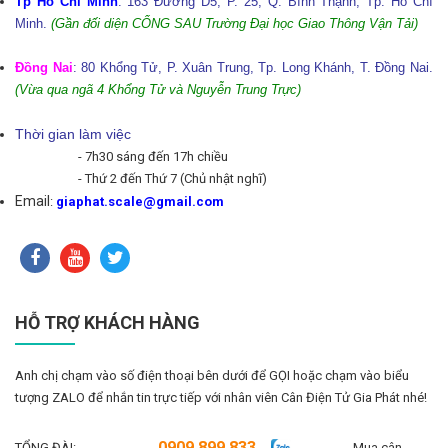
Tp Hồ Chí Minh
: 163 Đường D5, P. 25, Q. Bình Thạnh, Tp. Hồ Chí
Minh.
(Gần đối diện CỔNG SAU Trường Đại học Giao Thông Vận Tải)
Đồng Nai
: 80 Khổng Tử, P. Xuân Trung, Tp. Long Khánh, T. Đồng Nai.
(Vừa qua ngã 4 Khổng Tử và Nguyễn Trung Trực)
Thời gian làm việc
- 7h30 sáng đến 17h chiều
- Thứ 2 đến Thứ 7 (Chủ nhật nghĩ)
Email
:
giaphat.scale@gmail.com
HỖ TRỢ KHÁCH HÀNG
Anh chị chạm vào số điện thoại bên dưới để GỌI hoặc chạm vào biểu
tượng ZALO để nhắn tin trực tiếp với nhân viên Cân Điện Tử Gia Phát nhé!
0909 899 833
TỔNG ĐÀI:
Mua cân