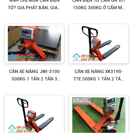
ANH CHỊ MUA CÂN ĐIỆN
CÂN ĐIỆN TỬ CÂN GÀ VỊT
TỬ? GIA PHÁT BÁN, GIAO
150KG 300KG Ở CẨM MỸ
& SỬA CÂN ĐIỆN TỬ TẬN
ĐỒNG NAI
NƠI!
CÂN XE NÂNG JWI-3100
CÂN XE NÂNG XK3190-
500KG 1 TẤN 2 TẤN 3
T7E 500KG 1 TẤN 2 TẤN
TẤN
3 TẤN