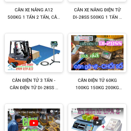
CÂN XE NÂNG A12
CÂN XE NÂNG ĐIỆN TỬ
500KG 1 TẤN 2 TẤN, CÂN
DI-28SS 500KG 1 TẤN 2
ĐIỆN TỬ XE NÂNG A12
TẤN 3 TẤN
CÂN ĐIỆN TỬ 3 TẤN -
CÂN ĐIỆN TỬ 60KG
CÂN ĐIỆN TỬ DI-28SS 3
100KG 150KG 200KG
TẤN - CÂN SÀN ĐIỆN TỬ
300KG 500KG CÂN GÀ
DI-28SS 3 TẤN
VỊT HEO, CÂN GÀ THỰC
TẾ Ở TRẠI GÀ ĐỒNG NAI