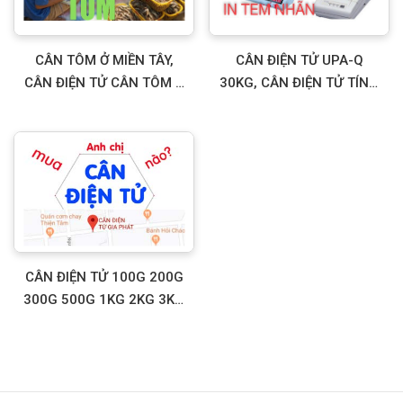
CÂN TÔM Ở MIỀN TÂY,
CÂN ĐIỆN TỬ UPA-Q
CÂN ĐIỆN TỬ CÂN TÔM Ở
30KG, CÂN ĐIỆN TỬ TÍNH
MIỀN TÂY, CÂN ĐIỆN TỬ
TIỀN IN TEM NHÃN GIÁ
30KG CHỐNG NƯỚC MÀN
RẺ THAY THẾ CÂN ĐIỆN
HÌNH XANH
TỬ CAS CL5200
CÂN ĐIỆN TỬ 100G 200G
300G 500G 1KG 2KG 3KG
6KG 15KG 30KG 60KG
150KG 300KG 500KG 1 2
3 5 10 20 TẤN