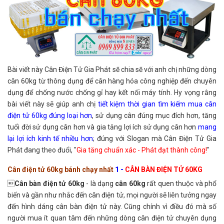
Bài viết này Cân Điện Tử Gia Phát sẽ chia sẽ với anh chị những dòng
cân 60kg từ thông dụng để cân hàng hóa công nghiệp đến chuyên
dụng để chống nước chống gỉ hay kết nối máy tính. Hy vọng rằng
bài viết này sẽ giúp anh chị
tiết kiệm thời gian tìm kiếm mua cân
điện tử 60kg
đúng loại hơn
, sử dụng cân đúng mục đích hơn, tăng
tuổi đời sử dụng cân hơn và gia tăng lợi ích sử dụng cân hơn
mang
lại lợi ích kinh tế nhiều hơn
; đúng với Slogan mà Cân Điện Tử Gia
Phát đang theo đuổi, "
Gia tăng chuẩn xác - Phát đạt thành công!
"
Cân điện tử 60kg bánh chạy nhất
1 -
CÂN BÀN ĐIỆN TỬ 60KG

Cân bàn điện tử 60kg
- là dạng
cân 60kg
rất quen thuộc và phổ
biến và gần như nhắc đến cân điện tử, mọi người sẽ liên tưởng ngay
đến hình dáng cân bàn điện tử này. Cũng chính vì điều đó mà số
người mua ít quan tâm đến những dòng cân điện tử chuyên dụng