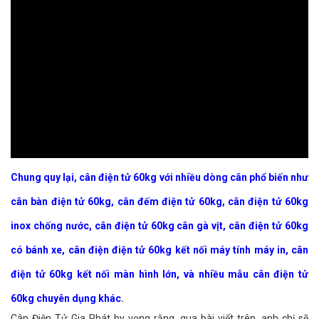
Chung quy lại, cân điện tử 60kg với nhiều dòng cân phổ biến như
cân bàn điện tử 60kg, cân đếm điện tử 60kg, cân điện tử 60kg
inox chống nước, cân điện tử 60kg cân gà vịt, cân điện tử 60kg
có bánh xe, cân điện điện tử 60kg kết nối máy tính máy in, cân
điện tử 60kg kết nối màn hình lớn, và nhiều mẫu cân điện tử
60kg chuyên dụng khác
.
Cân Điện Tử Gia Phát hy vọng rằng, qua bài viết trên, anh chị sẽ