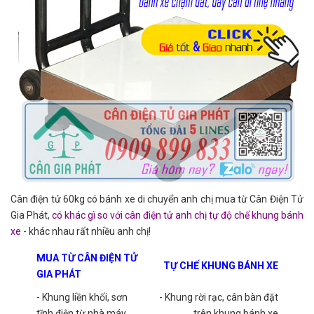
Cân điện tử 60kg có bánh xe di chuyển anh chị mua từ Cân Điện Tử
Gia Phát,
có khác gì so với cân điện tử anh chị tự độ chế khung bánh
xe
- khác nhau rất nhiều anh chị!
MUA TỪ CÂN ĐIỆN TỬ
TỰ CHẾ KHUNG BÁNH XE
GIA PHÁT
- Khung liền khối, sơn
- Khung rời rạc, cân bàn đặt
tĩnh điện từ nhà máy
trên khung bánh xe