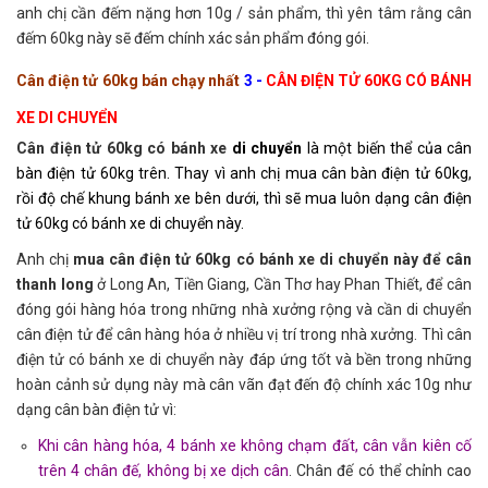
anh chị cần đếm nặng hơn 10g / sản phẩm, thì yên tâm rằng cân
đếm 60kg này sẽ đếm chính xác sản phẩm đóng gói.
Cân điện tử 60kg bán chạy nhất
3 -
CÂN ĐIỆN TỬ 60KG CÓ BÁNH
XE DI CHUYỂN
Cân điện tử 60kg có bánh xe
di chuyển
là một biến thể của cân
bàn điện tử 60kg trên. Thay vì anh chị mua cân bàn điện tử 60kg,
rồi độ chế khung bánh xe bên dưới, thì sẽ mua luôn dạng cân điện
tử 60kg có bánh xe di chuyển này.
Anh chị
mua cân điện tử 60kg có bánh xe di chuyển này để cân
thanh long
ở Long An, Tiền Giang, Cần Thơ hay Phan Thiết, để cân
đóng gói hàng hóa trong những nhà xưởng rộng và cần di chuyển
cân điện tử để cân hàng hóa ở nhiều vị trí trong nhà xưởng. Thì cân
điện tử có bánh xe di chuyển này đáp ứng tốt và bền trong những
hoàn cảnh sử dụng này mà cân vãn đạt đến độ chính xác 10g như
dạng cân bàn điện tử vì:
Khi cân hàng hóa, 4 bánh xe không chạm đất, cân vẫn kiên cố
trên 4 chân đế, không bị xe dịch cân
. Chân đế có thể chỉnh cao