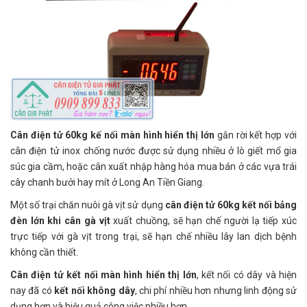
Cân điện tử 60kg kế nối màn hình hiển thị lớn
gắn rời kết hợp với
cân điện tử inox chống nước được sử dụng nhiều ở lò giết mổ gia
súc gia cầm, hoặc cân xuất nhập hàng hóa mua bán ở các vựa trái
cây chanh bưởi hay mít ở Long An Tiền Giang.
Một số trại chăn nuôi gà vịt sử dụng
cân điện tử 60kg kết nối bảng
đèn lớn khi cân gà vịt
xuất chuồng, sẽ hạn chế người lạ tiếp xúc
trực tiếp với gà vịt trong trại, sẽ hạn chế nhiều lây lan dịch bệnh
không cần thiết.
Cân điện tử kết nối màn hình hiển thị lớn
, kết nối có dây và hiện
nay đã có
kết nối không dây
, chi phí nhiều hơn nhưng linh động sử
dụng hơn và hiệu quả công việc nhiều hơn.