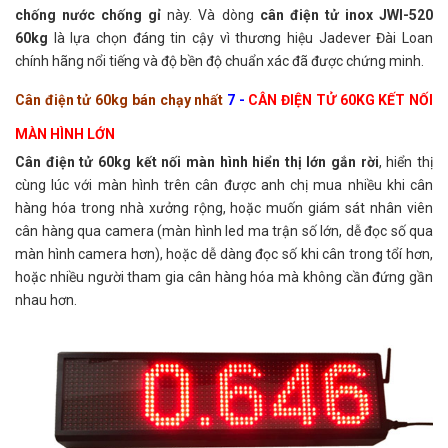
chống nước chống gỉ
này. Và dòng
cân điện tử inox JWI-520
60kg
là lựa chọn đáng tin cậy vì thương hiệu Jadever Đài Loan
chính hãng nổi tiếng và độ bền độ chuẩn xác đã được chứng minh.
Cân điện tử 60kg bán chạy nhất
7 -
CÂN ĐIỆN TỬ 60KG KẾT NỐI
MÀN HÌNH LỚN
Cân điện tử 60kg kết nối màn hình hiển thị lớn gắn rời
, hiển thị
cùng lúc với màn hình trên cân được anh chị mua nhiều khi cân
hàng hóa trong nhà xưởng rộng, hoặc muốn giám sát nhân viên
cân hàng qua camera (màn hình led ma trận số lớn, dễ đọc số qua
màn hình camera hơn), hoặc dễ dàng đọc số khi cân trong tổí hơn,
hoặc nhiều người tham gia cân hàng hóa mà không cần đứng gần
nhau hơn.