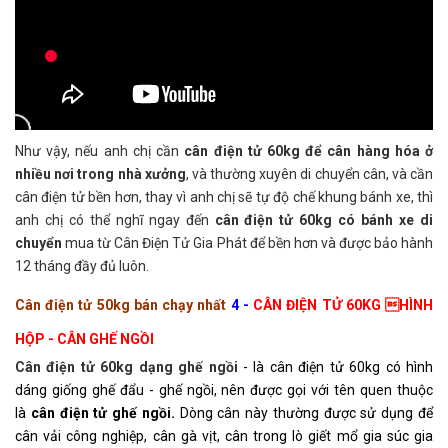
Như vậy, nếu anh chị cần
cân điện tử 60kg để cân hàng hóa ở
nhiều nơi trong nhà xưởng
, và thường xuyên di chuyển cân, và cần
cân điện tử bền hơn, thay vì anh chị sẽ tự độ chế khung bánh xe, thì
anh chị có thể nghĩ ngay đến
cân điện tử 60kg có bánh xe di
chuyển
mua từ Cân Điện Tử Gia Phát để bền hơn và được bảo hành
12 tháng đầy đủ luôn.
Cân điện tử 50kg bán chạy nhất
4 -
CÂN ĐIỆN TỬ 60KG HÌNH
HỘP - CÂN GHẾ NGỒI
Cân điện tử 60kg dạng ghế ngồi
- là cân điện tử 60kg có hình
dáng giống ghế đẩu - ghế ngồi, nên được gọi với tên quen thuộc
là
cân điện tử ghế ngồi.
Dòng cân này thường được sử dụng để
cân vải công nghiệp, cân gà vịt, cân trong lò giết mổ gia súc gia