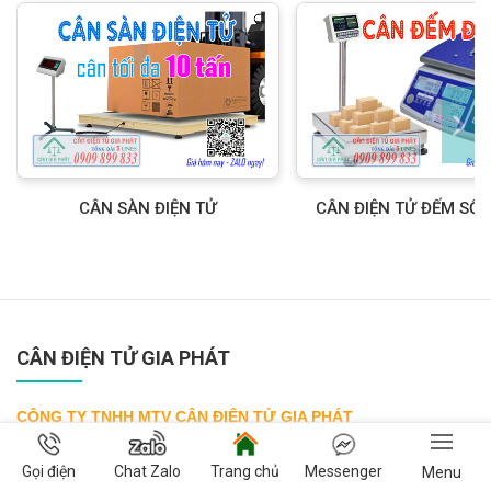
CÂN SÀN ĐIỆN TỬ
CÂN ĐIỆN TỬ ĐẾM SỐ
CÂN ĐIỆN TỬ GIA PHÁT
CÔNG TY TNHH MTV CÂN ĐIỆN TỬ GIA PHÁT
Mã số thuế:
3 6 0 3 4 0 3 6 0 7
Gọi điện
Chat Zalo
Trang chủ
Messenger
Menu
Tp Hồ Chí Minh
: 163 Đường D5, P. 25, Q. Bình Thạnh, Tp. Hồ Chí