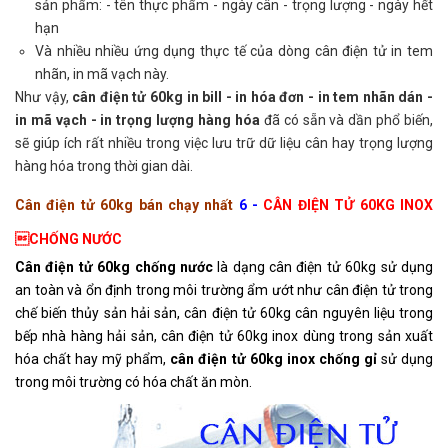
sản phẩm: - tên thực phẩm - ngày cân - trọng lượng - ngày hết
hạn
Và nhiều nhiều ứng dụng thực tế của dòng cân điện tử in tem
nhãn, in mã vạch này.
Như vậy,
cân điện tử 60kg in bill - in hóa đơn - in tem nhãn dán -
in mã vạch - in trọng lượng hàng hóa
đã có sẵn và dần phổ biến,
sẽ giúp ích rất nhiều trong việc lưu trữ dữ liệu cân hay trọng lượng
hàng hóa trong thời gian dài.
Cân điện tử 60kg bán chạy nhất
6 -
CÂN ĐIỆN TỬ 60KG INOX
CHỐNG NƯỚC
Cân điện tử 60kg chống nước
là dạng cân điện tử 60kg sử dụng
an toàn và ổn định trong môi trường ẩm ướt như cân điện tử trong
chế biến thủy sản hải sản, cân điện tử 60kg cân nguyên liệu trong
bếp nhà hàng hải sản, cân điện tử 60kg inox dùng trong sản xuất
hóa chất hay mỹ phẩm,
cân điện tử 60kg inox chống gỉ
sử dụng
trong môi trường có hóa chất ăn mòn.