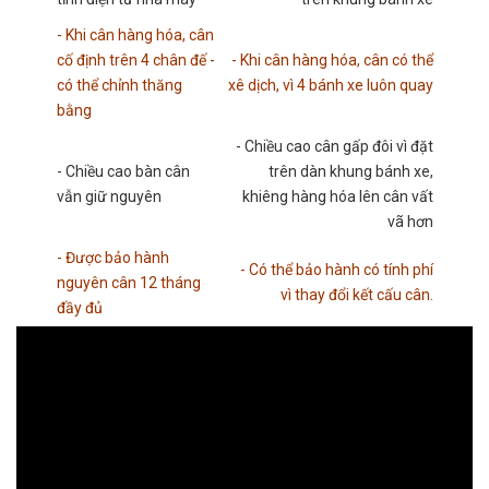
- Khi cân hàng hóa, cân
cố định trên 4 chân đế -
- Khi cân hàng hóa, cân có thể
có thể chỉnh thăng
xê dịch, vì 4 bánh xe luôn quay
bằng
- Chiều cao cân gấp đôi vì đặt
- Chiều cao bàn cân
trên dàn khung bánh xe,
vẫn giữ nguyên
khiêng hàng hóa lên cân vất
vã hơn
- Được bảo hành
- Có thể bảo hành có tính phí
nguyên cân 12 tháng
vì thay đổi kết cấu cân.
đầy đủ