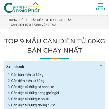
Toggl
naviga
TRANG CHỦ
CÂN ĐIỆN TỬ - Ở 63 TỈNH THÀNH
CÂN ĐIỆN TỬ Ở BÀ RỊA VŨNG TÀU
TOP 9 MẪU CÂN ĐIỆN TỬ 60KG
BÁN CHẠY NHẤT
Xem nhanh
Cân bàn điện tử 60kg
Cân đếm điện tử 60kg
Cân điện tử 60kg có bánh xe
Cân điện tử 60kg dạng ghế ngồi
Cân điện tử 60kg in phiếu
Cân điện tử 60kg chống nước