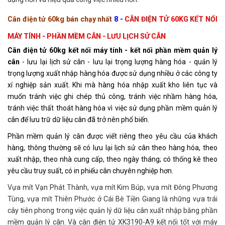
Cân điện tử 60kg bán chạy nhất
8 -
CÂN ĐIỆN TỬ 60KG KẾT NỐI
MÁY TÍNH - PHẦN MỀM CÂN - LƯU LỊCH SỬ CÂN
Cân điện tử 60kg kết nối máy tính - kết nối phần mềm quản lý
cân
- lưu lại lịch sử cân - lưu lại trọng lượng hàng hóa - quản lý
trọng lượng xuất nhập hàng hóa được sử dụng nhiều ở các công ty
xí nghiệp sản xuất. Khi mà hàng hóa nhập xuất kho liên tục và
muốn tránh việc ghi chép thủ công, tránh việc nhầm hàng hóa,
tránh việc thất thoát hàng hóa vì việc sử dụng phần mềm quản lý
cân để lưu trữ dữ liệu cân đã trở nên phổ biến.
Phần mềm quản lý cân được viết riêng theo yêu cầu của khách
hàng, thông thường sẽ có lưu lại lịch sử cân theo hàng hóa, theo
xuất nhập, theo nhà cung cấp, theo ngày tháng; có thống kê theo
yêu cầu truy suất, có in phiếu cân chuyên nghiệp hơn.
Vựa mít Vạn Phát Thành, vựa mít Kim Búp, vựa mít Đông Phương
Tùng, vựa mít Thiên Phước ở Cái Bè Tiền Giang là những vựa trái
cây tiên phong trong việc quản lý dữ liệu cân xuất nhập bằng phần
mềm quản lý cân. Và cân điện tử XK3190-A9 kết nối tốt với máy