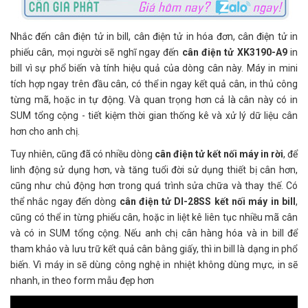
Nhắc đến cân điện tử in bill, cân điện tử in hóa đơn, cân điện tử in
phiếu cân, mọi người sẽ nghĩ ngay đến
cân điện tử XK3190-A9
in
bill vì sự phổ biến và tính hiệu quả của dòng cân này. Máy in mini
tích hợp ngay trên đầu cân, có thể in ngay kết quả cân, in thủ công
từng mã, hoặc in tự động. Và quan trọng hơn cả là cân này có in
SUM tổng cộng - tiết kiệm thời gian thống kê và xử lý dữ liệu cân
hơn cho anh chị.
Tuy nhiên, cũng đã có nhiều dòng
cân điện tử kết nối máy in rời
, để
linh động sử dụng hơn, và tăng tuổi đời sử dụng thiết bị cân hơn,
cũng như chủ động hơn trong quá trình sửa chữa và thay thế. Có
thể nhắc ngay đến dòng
cân điện tử DI-28SS kết nối máy in bill
,
cũng có thể in từng phiếu cân, hoặc in liệt kê liên tục nhiều mã cân
và có in SUM tổng cộng. Nếu anh chị cân hàng hóa và in bill để
tham khảo và lưu trữ kết quả cân bằng giấy, thì in bill là dạng in phổ
biến. Vì máy in sẽ dùng công nghệ in nhiệt không dùng mực, in sẽ
nhanh, in theo form mẫu đẹp hơn